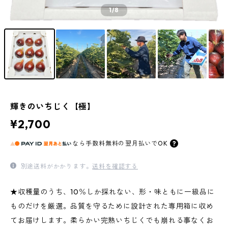
1
/8
輝きのいちじく【極】
¥2,700
なら
手数料無料の
翌月払いでOK
別途送料がかかります。
送料を確認する
★収穫量のうち、10％しか採れない、形・味ともに一級品に
ものだけを厳選。品質を守るために設計された専用箱に収め
てお届けします。柔らかい完熟いちじくでも崩れる事なくお