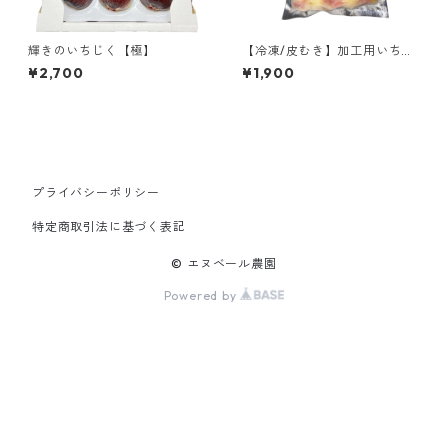
輝きのいちじく【極】
【冷凍/皮むき】加工用いちじ
く 1kg
¥2,700
¥1,900
プライバシーポリシー
特定商取引法に基づく表記
© エヌベール農園
Powered by